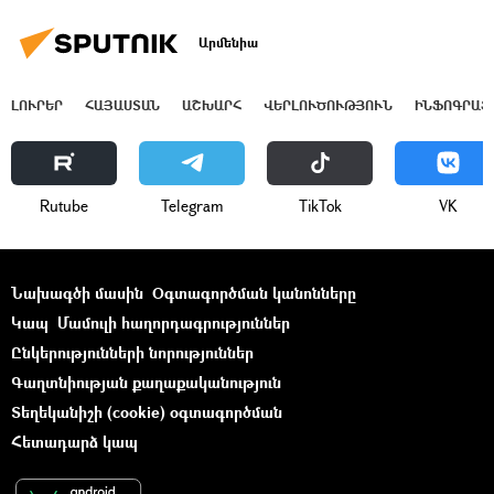
Արմենիա
ԼՈՒՐԵՐ
ՀԱՅԱՍՏԱՆ
ԱՇԽԱՐՀ
ՎԵՐԼՈՒԾՈՒԹՅՈՒՆ
ԻՆՖՈԳՐԱՖ
Rutube
Telegram
ТikТоk
VK
Նախագծի մասին
Օգտագործման կանոնները
Կապ
Մամուլի հաղորդագրություններ
Ընկերությունների նորություններ
Գաղտնիության քաղաքականություն
Տեղեկանիշի (cookie) օգտագործման
Հետադարձ կապ