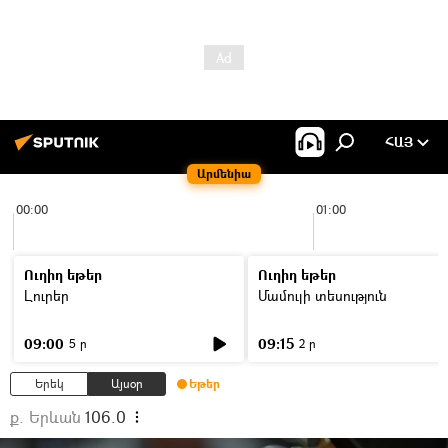
ՀԱՅ
Արմենիա
00:00
01:00
Ուղիղ եթեր
Ուղիղ եթեր
Լուրեր
Մամուլի տեսություն
09:00
09:15
5 ր
2 ր
Երեկ
Այսօր
Եթեր
ք. Երևան
106.0