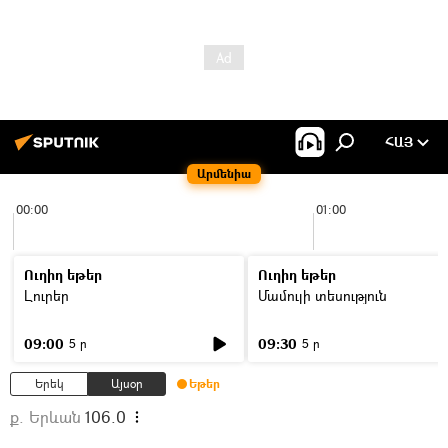
ՀԱՅ
Արմենիա
00:00
01:00
Ուղիղ եթեր
Ուղիղ եթեր
Լուրեր
Մամուլի տեսություն
09:00
09:30
5 ր
5 ր
Երեկ
Այսօր
Եթեր
ք. Երևան
106.0