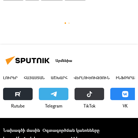
Արմենիա
ԼՈՒՐԵՐ
ՀԱՅԱՍՏԱՆ
ԱՇԽԱՐՀ
ՎԵՐԼՈՒԾՈՒԹՅՈՒՆ
ԻՆՖՈԳՐԱՖ
Rutube
Telegram
ТikТоk
VK
Նախագծի մասին
Օգտագործման կանոնները