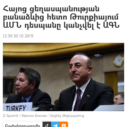
Հայոց ցեղասպանության
բանաձևից հետո Թուրքիայում
ԱՄՆ դեսպանը կանչվել է ԱԳՆ
12:39 30.10.2019
© Sputnik / Максим Блинов
/
Անցնել մեդիապահոց
Բաժանորդագրվել