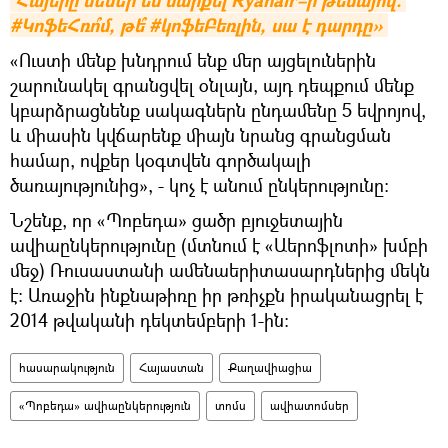
Հայերը մեմեր են սարքել Ryanair–ի թեմայով. 
#ԿոֆեՀռո՞մ, թե՞ #կոֆեԲեռլին, սա է դարդը»
«Ուստի մենք խնդրում ենք մեր այցելուներին
շարունակել գրանցվել օնլայն, այդ դեպքում մենք
կբարձրացնենք սակագներն ընդամենը 5 եվրոյով,
և միասին կվճարենք միայն նրանց գրանցման
համար, ովքեր կօգտվեն գործակալի
ծառայությունից», - կոչ է անում ընկերությունը։
Նշենք, որ «Պոբեդա» ցածր բյուջետային
ավիաընկերությունը (մտնում է «Աերոֆլոտի» խմբի
մեջ) Ռուսաստանի ամենաերիտասարդներից մեկն
է։ Առաջին ինքնաթիռը իր թռիչքն իրականացրել է
2014 թվականի դեկտեմբերի 1-ին։
հասարակություն
Հայաստան
Քաղավիացիա
«Պոբեդա» ավիաընկերություն
տոմս
ավիատոմսեր