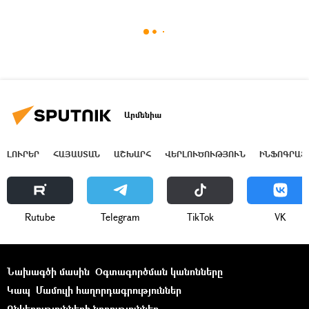
Արմենիա
ԼՈՒՐԵՐ
ՀԱՅԱՍՏԱՆ
ԱՇԽԱՐՀ
ՎԵՐԼՈՒԾՈՒԹՅՈՒՆ
ԻՆՖՈԳՐԱՖ
Rutube
Telegram
ТikТоk
VK
Նախագծի մասին
Օգտագործման կանոնները
Կապ
Մամուլի հաղորդագրություններ
Ընկերությունների նորություններ