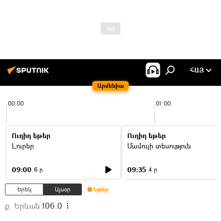
ՀԱՅ
Արմենիա
00:00
01:00
Ուղիղ եթեր
Ուղիղ եթեր
Լուրեր
Մամուլի տեսություն
09:00
09:35
6 ր
4 ր
Երեկ
Այսօր
Եթեր
ք. Երևան
106.0