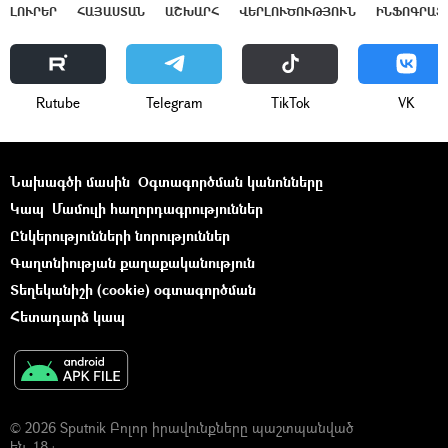
ԼՈՒՐԵՐ
ՀԱՅԱՍՏԱՆ
ԱՇԽԱՐՀ
ՎԵՐԼՈՒԾՈՒԹՅՈՒՆ
ԻՆՖՈԳՐԱՖ
Rutube
Telegram
ТikТоk
VK
Նախագծի մասին
Օգտագործման կանոնները
Կապ
Մամուլի հաղորդագրություններ
Ընկերությունների նորություններ
Գաղտնիության քաղաքականություն
Տեղեկանիշի (cookie) օգտագործման
Հետադարձ կապ
© 2026 Sputnik Բոլոր իրավունքները պաշտպանված
են. 18+