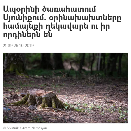
Ապօրինի ծառահատում
Սյունիքում. օրինախախտները
համայնքի ղեկավարն ու իր
որդիներն են
21:39 26.10.2019
© Sputnik / Aram Nersesyan