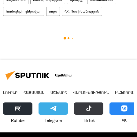
համայնքի ղեկավար
տղա
ՀՀ Ոստիկանություն
Արմենիա
ԼՈՒՐԵՐ
ՀԱՅԱՍՏԱՆ
ԱՇԽԱՐՀ
ՎԵՐԼՈՒԾՈՒԹՅՈՒՆ
ԻՆՖՈԳՐԱՖ
Rutube
Telegram
ТikТоk
VK