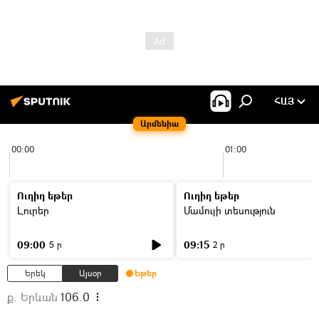
ՀԱՅ
Արմենիա
00:00
01:00
Ուղիղ եթեր
Ուղիղ եթեր
Լուրեր
Մամուլի տեսություն
09:00
09:15
5 ր
2 ր
Երեկ
Այսօր
Եթեր
ք. Երևան
106.0