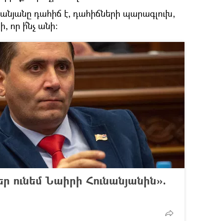
անյանը դահիճ է, դահիճների պարագլուխ,
 որ ի՞նչ անի։
ր ունեմ Նաիրի Հունանյանին».