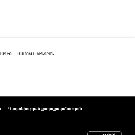
ՌԱԴԻՈ
ՄԱՄՈՒԼԻ ԿԵՆՏՐՈՆ
ր
Գաղտնիության քաղաքականություն