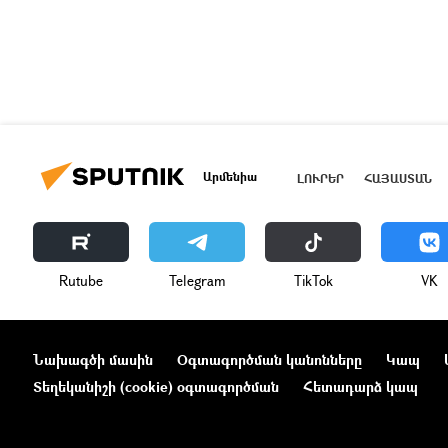
Արմենիա
ԼՈՒՐԵՐ
ՀԱՅԱՍՏԱՆ
Rutube
Telegram
ТikТоk
VK
Նախագծի մասին
Օգտագործման կանոնները
Կապ
Տեղեկանիշի (cookie) օգտագործման
Հետադարձ կապ