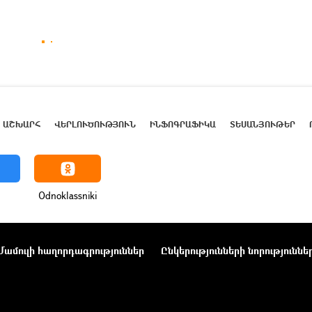
ԱՇԽԱՐՀ
ՎԵՐԼՈՒԾՈՒԹՅՈՒՆ
ԻՆՖՈԳՐԱՖԻԿԱ
ՏԵՍԱՆՅՈՒԹԵՐ
Odnoklassniki
Մամուլի հաղորդագրություններ
Ընկերությունների նորություննե