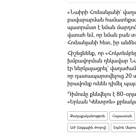
«Նաիրի Հունանյանի` վա
բավարարման համատեքստու
պատրա՞ստ է նման մարդուն
վստահ եմ, որ նման բան տե
Հունանյանի հետ, իր անձն
Հիշեցնենք, որ «Հոկտեմբե
խմբավորման ղեկավար Նաի
էր ներկայացրել` վաղաժ
որ դատապարտվելուց 20 
իրավունք ունեն դիմել 
Դիմումը քննվելու է 80–օր
«Երևան Կենտրոն» քրեակ
Քաղաքականություն
Հայաստան
ԱԺ (Ազգային ժողով)
Էդմոն Մարու