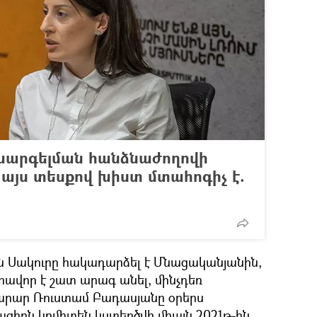
խարգելման հանձնաժողովի
այս տեսքով խիստ մտահոգիչ է.
ն Սակուրը հակադարձել է Մնացականյանին,
արավոր է շատ արագ անել, մինչդեռ
րար Ռուստամ Բադասյանը օրերս
ցիոն կոմիտեն կստեղծվի միայն 2021թ-ին,