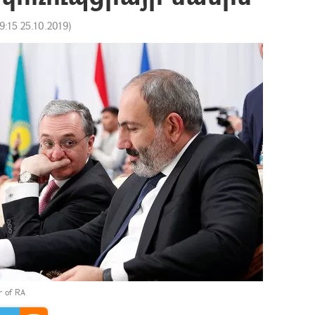
9:15 25.10.2019
)
er of RA