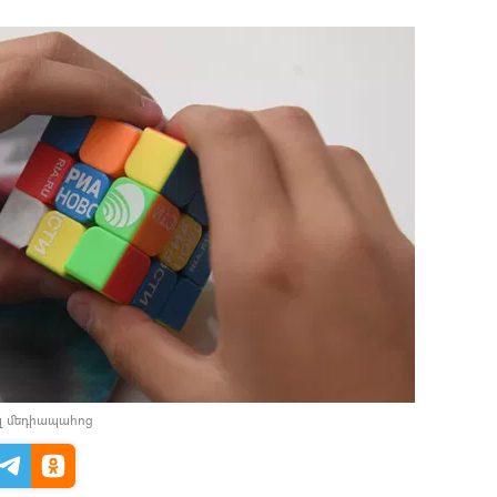
լ մեդիապահոց