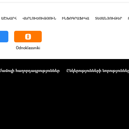
ԱՇԽԱՐՀ
ՎԵՐԼՈՒԾՈՒԹՅՈՒՆ
ԻՆՖՈԳՐԱՖԻԿԱ
ՏԵՍԱՆՅՈՒԹԵՐ
Odnoklassniki
Մամուլի հաղորդագրություններ
Ընկերությունների նորություննե