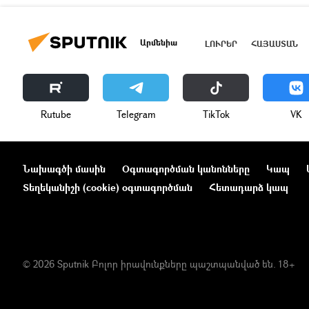
Արմենիա
ԼՈՒՐԵՐ
ՀԱՅԱՍՏԱՆ
Rutube
Telegram
ТikТоk
VK
Նախագծի մասին
Օգտագործման կանոնները
Կապ
Տեղեկանիշի (cookie) օգտագործման
Հետադարձ կապ
© 2026 Sputnik Բոլոր իրավունքները պաշտպանված են. 18+