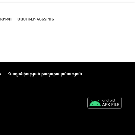
ՌԱԴԻՈ
ՄԱՄՈՒԼԻ ԿԵՆՏՐՈՆ
ր
Գաղտնիության քաղաքականություն