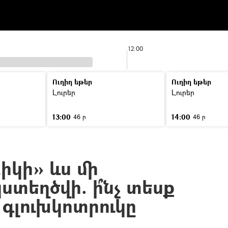
12:00
Ուղիղ եթեր
Ուղիղ եթեր
Լուրեր
Լուրեր
13:00
14:00
46 ր
46 ր
բիկի» ևս մի
տեղծվի. ի՞նչ տեսք
 գլուխկոտրուկը