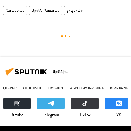
Հայաստան
Արսեն Բաբայան
ցուցմունք
Արմենիա
ԼՈՒՐԵՐ
ՀԱՅԱՍՏԱՆ
ԱՇԽԱՐՀ
ՎԵՐԼՈՒԾՈՒԹՅՈՒՆ
ԻՆՖՈԳՐԱՖ
Rutube
Telegram
ТikТоk
VK