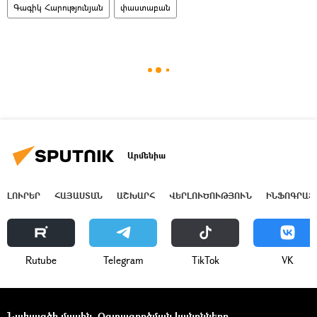
Գագիկ Հարությունյան
փաստաբան
Արմենիա
ԼՈՒՐԵՐ
ՀԱՅԱՍՏԱՆ
ԱՇԽԱՐՀ
ՎԵՐԼՈՒԾՈՒԹՅՈՒՆ
ԻՆՖՈԳՐԱՖ
Rutube
Telegram
ТikТоk
VK
Նախագծի մասին
Օգտագործման կանոնները