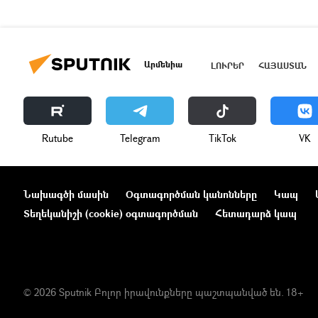
Արմենիա
ԼՈՒՐԵՐ
ՀԱՅԱՍՏԱՆ
Rutube
Telegram
ТikТоk
VK
Նախագծի մասին
Օգտագործման կանոնները
Կապ
Տեղեկանիշի (cookie) օգտագործման
Հետադարձ կապ
© 2026 Sputnik Բոլոր իրավունքները պաշտպանված են. 18+