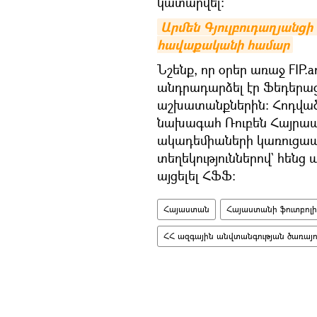
կատարվել։
Արմեն Գյուլբուդաղյանցի 
հավաքականի համար
Նշենք, որ օրեր առաջ FIP
անդրադարձել էր Ֆեդերա
աշխատանքներին։ Հոդվածի
նախագահ Ռուբեն Հայրապետ
ակադեմիաների կառուցապ
տեղեկություններով` հենց
այցելել ՀՖՖ։
Հայաստան
Հայաստանի ֆուտբոլ
ՀՀ ազգային անվտանգության ծառայու