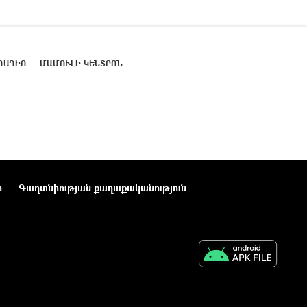
ՌԱԴԻՈ
ՄԱՄՈՒԼԻ ԿԵՆՏՐՈՆ
ր
Գաղտնիության քաղաքականություն