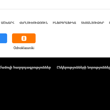
ԱՇԽԱՐՀ
ՎԵՐԼՈՒԾՈՒԹՅՈՒՆ
ԻՆՖՈԳՐԱՖԻԿԱ
ՏԵՍԱՆՅՈՒԹԵՐ
Odnoklassniki
Մամուլի հաղորդագրություններ
Ընկերությունների նորություննե