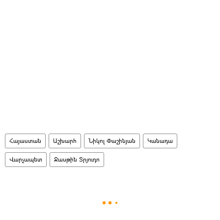
Հայաստան
Աշխարհ
Նիկոլ Փաշինյան
Կանադա
Վարչապետ
Ջասթին Տրյուդո