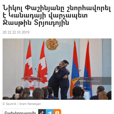
Նիկոլ Փաշինյանը շնորհավորել
է Կանադայի վարչապետ
Ջասթին Տրյուդոյին
20:22 22.10.2019
© Sputnik / Aram Nersesyan
Բաժանորդագրվել