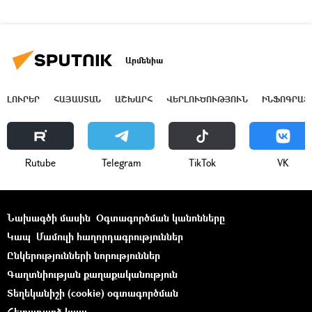
Արմենիա
ԼՈՒՐԵՐ
ՀԱՅԱՍՏԱՆ
ԱՇԽԱՐՀ
ՎԵՐԼՈՒԾՈՒԹՅՈՒՆ
ԻՆՖՈԳՐԱՖ
Rutube
Telegram
ТikТоk
VK
Նախագծի մասին
Օգտագործման կանոնները
Կապ
Մամուլի հաղորդագրություններ
Ընկերությունների նորություններ
Գաղտնիության քաղաքականություն
Տեղեկանիշի (cookie) օգտագործման
Հետադարձ կապ