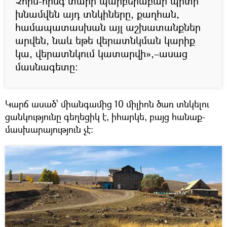
Չորս-հինգ տարի պարբերաբար պիտի
խնամվեն այդ տնկիները, քաղհան,
համապատասխան այլ աշխատանքներ
արվեն, նաև եթե վերատնկման կարիք
կա, վերատնկում կատարվի»,–ասաց
մասնագետը:
Կարճ ասած՝ միանգամից 10 միլիոն ծառ տնկելու
ցանկությունը գեղեցիկ է, իհարկե, բայց հանաք-
մասխարայություն չէ: