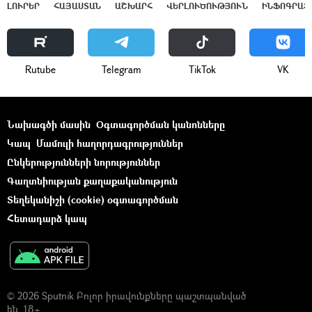
ԼՈՒՐԵՐ
ՀԱՅԱՍՏԱՆ
ԱՇԽԱՐՀ
ՎԵՐԼՈՒԾՈՒԹՅՈՒՆ
ԻՆՖՈԳՐԱՖ
Rutube
Telegram
ТikТоk
VK
Նախագծի մասին
Օգտագործման կանոնները
Կապ
Մամուլի հաղորդագրություններ
Ընկերությունների նորություններ
Գաղտնիության քաղաքականություն
Տեղեկանիշի (cookie) օգտագործման
Հետադարձ կապ
© 2026 Sputnik Բոլոր իրավունքները պաշտպանված
են. 18+