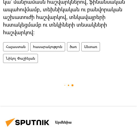
կա` մանրամասն հաշվարկներով, ֆինանսական
ապահովմամբ, տեխնիկական ու բանվորական
աշխատուժի հաշվարկով, տնկավայրերի
հստակեցմամբ ու տնկիների տեսակների
հաշվարկով։
Հայաստան
հասարակություն
ծառ
Անտառ
Նիկոլ Փաշինյան
Արմենիա