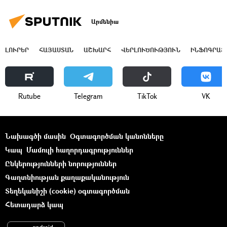
Արմենիա
ԼՈՒՐԵՐ
ՀԱՅԱՍՏԱՆ
ԱՇԽԱՐՀ
ՎԵՐԼՈՒԾՈՒԹՅՈՒՆ
ԻՆՖՈԳՐԱՖ
Rutube
Telegram
ТikТоk
VK
Նախագծի մասին
Օգտագործման կանոնները
Կապ
Մամուլի հաղորդագրություններ
Ընկերությունների նորություններ
Գաղտնիության քաղաքականություն
Տեղեկանիշի (cookie) օգտագործման
Հետադարձ կապ