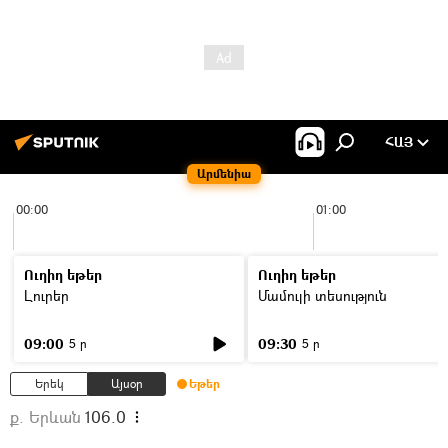
ՀԱՅ
Արմենիա
00:00
01:00
Ուղիղ եթեր
Ուղիղ եթեր
Լուրեր
Մամուլի տեսություն
09:00
09:30
5 ր
5 ր
Երեկ
Այսօր
Եթեր
ք. Երևան
106.0