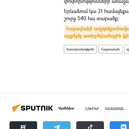
փոփոխությունների առաջա
Երևանում կա 21 համայնքա
շուրջ 540 հա տարածք:
Կալավանի ադրբեջանական 
այցելել առեղծվածային կի
հասարակություն
Հայաստան
գ
Արմենիա
ԼՈՒՐԵՐ
ՀԱՅԱՍՏԱՆ