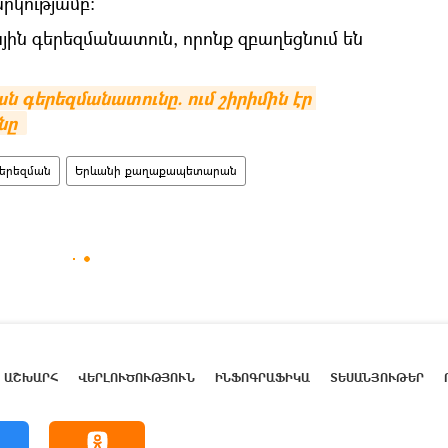
րկությամբ:
յին գերեզմանատուն, որոնք զբաղեցնում են
գերեզմանատունը. ում շիրիմին էր 
նը
երեզման
Երևանի քաղաքապետարան
ԱՇԽԱՐՀ
ՎԵՐԼՈՒԾՈՒԹՅՈՒՆ
ԻՆՖՈԳՐԱՖԻԿԱ
ՏԵՍԱՆՅՈՒԹԵՐ