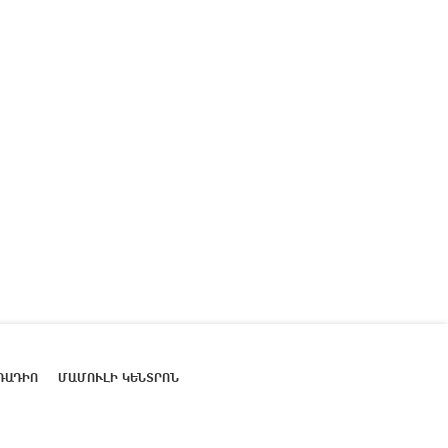
ՌԱԴԻՈ
ՄԱՄՈՒԼԻ ԿԵՆՏՐՈՆ