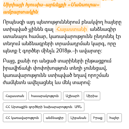
Սիրիայի հյուսիս–արևելքի «Մանսուրա» 
ամբարտակին
Որպեսզի այդ պետություններում բնակվող հայերը
ստիպված չլինեն գալ
Հայաստանի
անձնագիր
ստանալու համար, կառավարությունն ընդունել էր
տեղում անձնագրերի տրամադրման կարգ, որը
պետք է գործեր մինչև 2018թ.–ի ավարտը։
Բայց, քանի որ անցած տարիների ընթացքում
իրավիճակի փոփոխություն տեղի չունեցավ,
կառավարությունն ստիպված եղավ որոշման
ժամկետն ավելացնել ևս մեկ տարով։
Հայաստան
հասարակություն
Աշխարհ
Սիրիա
ՀՀ Արտաքին գործերի նախարարություն. ԱԳՆ
ՀՀ կառավարություն
անձնագիր
Լիբանան
Իրաք
հայեր