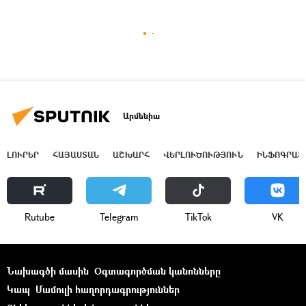
Արմենիա
ԼՈՒՐԵՐ
ՀԱՅԱՍՏԱՆ
ԱՇԽԱՐՀ
ՎԵՐԼՈՒԾՈՒԹՅՈՒՆ
ԻՆՖՈԳՐԱՖ
Rutube
Telegram
ТikТоk
VK
Նախագծի մասին
Օգտագործման կանոնները
Կապ
Մամուլի հաղորդագրություններ