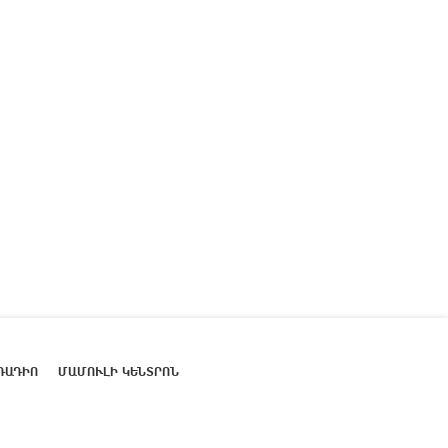
ՌԱԴԻՈ
ՄԱՄՈՒԼԻ ԿԵՆՏՐՈՆ