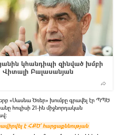
անին կհանդիպի զինված խմբի
. Վիտալի Բալասանյան
 երբ «Սասնա Ծռեր» խումբը գրավել էր ՊՊԾ
անը հուլիսի 21-ին միջնորդական
ավ։
ավիրվել է ՀՔԾ` հարցաքննության