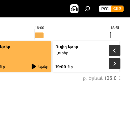
РУС
ՀԱՅ
18:00
18:51
19:0
 եթեր
Ուղիղ եթեր
ր
Լուրեր
Եթեր
19:00
6 ր
6 ր
ք. Երևան
106.0