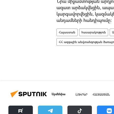
Նրա միջամտության արդյ
ազատ արձակվեցին, ապա զ
կարգավորվեցին, կազմակե
անդամների հանդիպումը։
Հայաստան
հասարակություն
ՀՀ ազգային անվտանգության ծառայու
Արմենիա
ԼՈՒՐԵՐ
ՀԱՅԱՍՏԱՆ