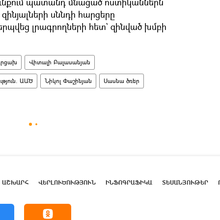
ունքում պատանդ մնացած ոստիկաններն
ինյալների սննդի հարցերը
րպվեց լրագրողների հետ` զինված խմբի
Արցախ
Վիտալի Բալասանյան
թյուն. ԱԱԾ
Նիկոլ Փաշինյան
Սասնա ծռեր
ԱՇԽԱՐՀ
ՎԵՐԼՈՒԾՈՒԹՅՈՒՆ
ԻՆՖՈԳՐԱՖԻԿԱ
ՏԵՍԱՆՅՈՒԹԵՐ