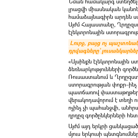
Նման համակարգ ստեղծել
լրացվի միասնական կանոն
համաձայնագիրն արդեն ստո
Այժմ Հայաստանը, Ղրղըզս
էլեկտրոնային ստորագրութ
Լուրջ, բայց ոչ պաշտոն
դրվագները` լուսանկարնե
«Այսինքն էլեկտրոնային 
ձեռնարկությունների գոր
Ռուսաստանում և Ղրղըզստ
ստորագրության փոքր–ինչ ա
պատճառով փաստաթղթեր
վերակոդավորում է տեղի ո
ոչինչ չի պահանջվի, անհր
ղրղըզ գործընկերների հետ
Այժմ այդ երկրի ցանկացա
մյուս երկուսի պետգնումնե