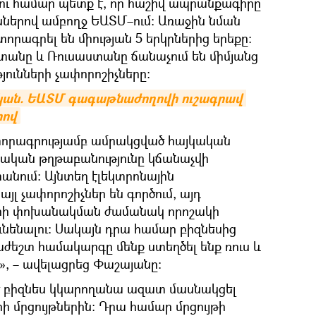
ու համար պետք է, որ հաշիվ ապրանքագիրը
ներով ամբողջ ԵԱՏՄ–ում։ Առաջին նման
րագրել են միության 5 երկրներից երեքը։
տանը և Ռուսաստանը ճանաչում են միմյանց
յունների չափորոշիչները։
ական. ԵԱՏՄ գագաթնաժողովի ուշագրավ 
րով
ստորագրությամբ ամրակցված հայկական
ծնական թղթաբանությունը կճանաչվի
անում։ Այնտեղ էլեկտրոնային
յլ չափորոշիչներ են գործում, այդ
ի փոխանակման ժամանակ որոշակի
ւնենալու։ Սակայն դրա համար բիզնեսից
աժեշտ համակարգը մենք ստեղծել ենք ռուս և
», – ավելացրեց Փաշայանը։
ծ բիզնես կկարողանա ազատ մասնակցել
րի մրցույթներին։ Դրա համար մրցույթի