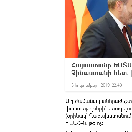
Հայաստանը ԵԱՏՄ–
Չինաստանի հետ. 
3 հոկտեմբերի 2019, 22:43
Այդ ժամանակ անհրաժեշտու
փաստաթղթերի` ստուգելու
(օրինակ` Ղազախստանում 
է ԱԱՀ–ն, թե ոչ։