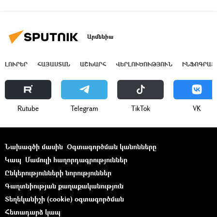
Արմենիա
ԼՈՒՐԵՐ
ՀԱՅԱՍՏԱՆ
ԱՇԽԱՐՀ
ՎԵՐԼՈՒԾՈՒԹՅՈՒՆ
ԻՆՖՈԳՐԱՖ
Rutube
Telegram
ТikТоk
VK
Նախագծի մասին
Օգտագործման կանոնները
Կապ
Մամուլի հաղորդագրություններ
Ընկերությունների նորություններ
Գաղտնիության քաղաքականություն
Տեղեկանիշի (cookie) օգտագործման
Հետադարձ կապ