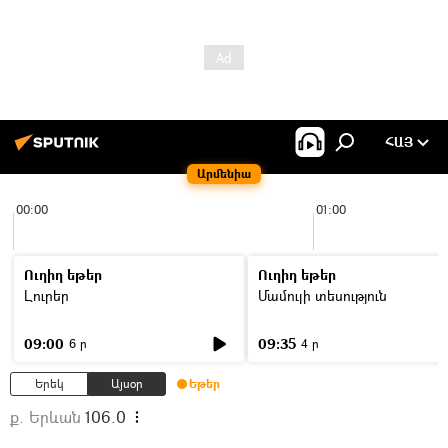
ՀԱՅ
Արմենիա
00:00
01:00
Ուղիղ եթեր
Ուղիղ եթեր
Լուրեր
Մամուլի տեսություն
09:00
09:35
6 ր
4 ր
Երեկ
Այսօր
Եթեր
ք. Երևան
106.0