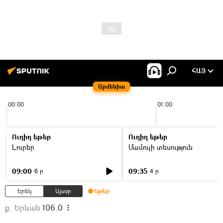
ՀԱՅ
Արմենիա
00:00
01:00
Ուղիղ եթեր
Ուղիղ եթեր
Լուրեր
Մամուլի տեսություն
09:00
09:35
6 ր
4 ր
Երեկ
Այսօր
Եթեր
ք. Երևան
106.0