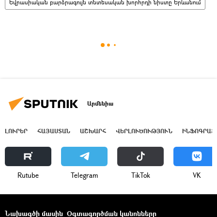
Եվրասիական բարձրագույն տնտեսական խորհրդի նիստը Երևանում
Արմենիա
ԼՈՒՐԵՐ
ՀԱՅԱՍՏԱՆ
ԱՇԽԱՐՀ
ՎԵՐԼՈՒԾՈՒԹՅՈՒՆ
ԻՆՖՈԳՐԱՖ
Rutube
Telegram
ТikТоk
VK
Նախագծի մասին
Օգտագործման կանոնները