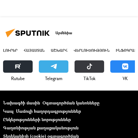
Արմենիա
ԼՈՒՐԵՐ
ՀԱՅԱՍՏԱՆ
ԱՇԽԱՐՀ
ՎԵՐԼՈՒԾՈՒԹՅՈՒՆ
ԻՆՖՈԳՐԱՖ
Rutube
Telegram
ТikТоk
VK
Նախագծի մասին
Օգտագործման կանոնները
Կապ
Մամուլի հաղորդագրություններ
Ընկերությունների նորություններ
Գաղտնիության քաղաքականություն
Տեղեկանիշի (cookie) օգտագործման