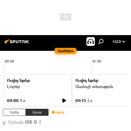
ՀԱՅ
Արմենիա
00:00
01:00
Ուղիղ եթեր
Ուղիղ եթեր
Լուրեր
Մամուլի տեսություն
09:00
09:15
5 ր
2 ր
Երեկ
Այսօր
Եթեր
ք. Երևան
106.0