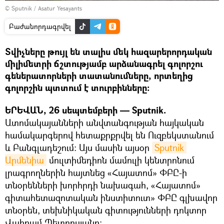
© Sputnik / Asatur Yesayants
Բաժանորդագրվել
Տվիչները թույլ են տալիս մեկ հազարերորդական
միլիմետրի ճշտությամբ արձանագրել գոլորշու
գեներատորների տատանումները, որտեղից
գոլորշին պտտում է տուրբինները:
ԵՐԵՎԱՆ, 26 սեպտեմբերի — Sputnik.
Ատոմակայանների անվտանգության հայկական
համակարգերով հետաքրքրվել են Ուզբեկստանում
և Բանգլադեշում։ Այս մասին այսօր
Sputnik 
Արմենիա
մուլտիմեդիոն մամուլի կենտրոնում
լրագրողներին հայտնեց «Հայատոմ» ՓԲԸ-ի
տնօրենների խորհրդի նախագահ, «Հայատոմ»
գիտահետազոտական ինստիտուտ» ՓԲԸ գլխավոր
տնօրեն, տեխնիկական գիտությունների դոկտոր
Վահրամ Պետրոսյանը։