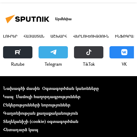
Արմենիա
ԼՈՒՐԵՐ
ՀԱՅԱՍՏԱՆ
ԱՇԽԱՐՀ
ՎԵՐԼՈՒԾՈՒԹՅՈՒՆ
ԻՆՖՈԳՐԱՖ
Rutube
Telegram
ТikТоk
VK
Նախագծի մասին
Օգտագործման կանոնները
Կապ
Մամուլի հաղորդագրություններ
Ընկերությունների նորություններ
Գաղտնիության քաղաքականություն
Տեղեկանիշի (cookie) օգտագործման
Հետադարձ կապ