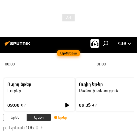
ՀԱՅ
Արմենիա
00:00
01:00
Ուղիղ եթեր
Ուղիղ եթեր
Լուրեր
Մամուլի տեսություն
09:00
09:35
6 ր
4 ր
Երեկ
Այսօր
Եթեր
ք. Երևան
106.0