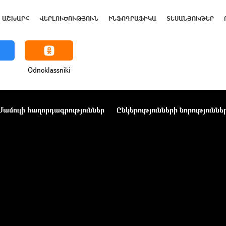
ԱՇԽԱՐՀ
ՎԵՐԼՈՒԾՈՒԹՅՈՒՆ
ԻՆՖՈԳՐԱՖԻԿԱ
ՏԵՍԱՆՅՈՒԹԵՐ
Odnoklassniki
Մամուլի հաղորդագրություններ
Ընկերությունների նորություննե