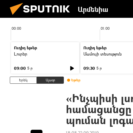
Արմենիա
00:00
01:00
Ուղիղ եթեր
Ուղիղ եթեր
Լուրեր
Մամուլի տեսություն
09:00
09:30
5 ր
5 ր
Երեկ
Այսօր
Եթեր
«Ինչպիսի լս
համացանցը շ
պուման լոգա
18:08 22.09.2019