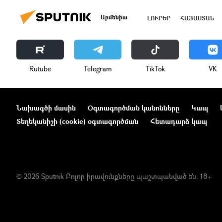
Արմենիա
ԼՈՒՐԵՐ
ՀԱՅԱՍՏԱՆ
Rutube
Telegram
ТikТоk
VK
Նախագծի մասին
Օգտագործման կանոնները
Կապ
Տեղեկանիշի (cookie) օգտագործման
Հետադարձ կապ
© 2026 Sputnik Բոլոր իրավունքները պաշտպանված են. 18+