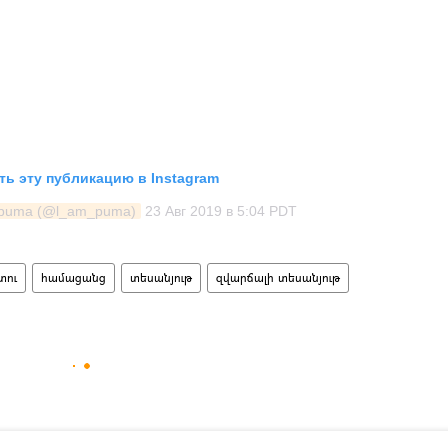
ь эту публикацию в Instagram
_puma (@l_am_puma)
23 Авг 2019 в 5:04 PDT
տու
համացանց
տեսանյութ
զվարճալի տեսանյութ