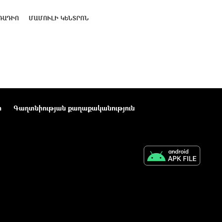
ՌԱԴԻՈ
ՄԱՄՈՒԼԻ ԿԵՆՏՐՈՆ
ր
Գաղտնիության քաղաքականություն