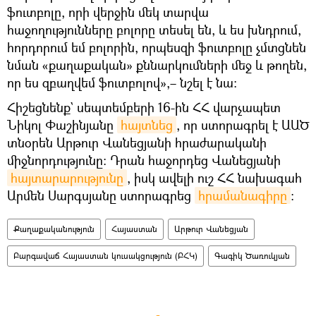
ֆուտբոլը, որի վերջին մեկ տարվա
հաջողությունները բոլորը տեսել են, և ես խնդրում,
հորդորում եմ բոլորին, որպեսզի ֆուտբոլը չմտցնեն
նման «քաղաքական» քննարկումների մեջ և թողեն,
որ ես զբաղվեմ ֆուտբոլով»,– նշել է նա։
Հիշեցնենք` սեպտեմբերի 16-ին ՀՀ վարչապետ
Նիկոլ Փաշինյանը
հայտնեց
, որ ստորագրել է ԱԱԾ
տնօրեն Արթուր Վանեցյանի հրաժարականի
միջնորդությունը։ Դրան հաջորդեց Վանեցյանի
հայտարարությունը
, իսկ ավելի ուշ ՀՀ նախագահ
Արմեն Սարգսյանը ստորագրեց
հրամանագիրը
։
Քաղաքականություն
Հայաստան
Արթուր Վանեցյան
Բարգավաճ Հայաստան կուսակցություն (ԲՀԿ)
Գագիկ Ծառուկյան