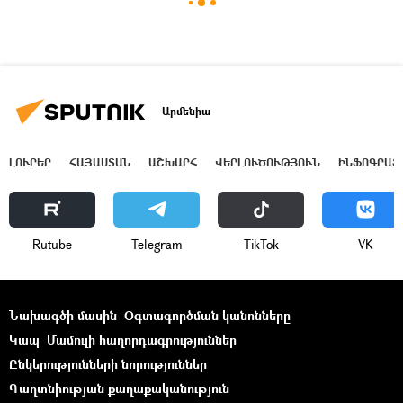
Արմենիա
ԼՈՒՐԵՐ
ՀԱՅԱՍՏԱՆ
ԱՇԽԱՐՀ
ՎԵՐԼՈՒԾՈՒԹՅՈՒՆ
ԻՆՖՈԳՐԱՖ
Rutube
Telegram
ТikТоk
VK
Նախագծի մասին
Օգտագործման կանոնները
Կապ
Մամուլի հաղորդագրություններ
Ընկերությունների նորություններ
Գաղտնիության քաղաքականություն