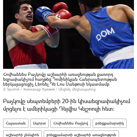
Հովհաննես Բաչկովը աշխարհի առաջնության քառորդ
եզրափակիչում հաղթեց Դոմինիկյան Հանրապետության
ներկայացուցիչ Լեոնել Դե Լոս Սանթոսի նկատմամբ
© Sputnik / Александр Кряжев
/
Անցնել մեդիապահոց
Բաչկովը սեպտեմբերի 20-ին կիսաեզրափակիչում
մրցելու է ամերիկացի Դեյվիս Կեյշոույի հետ։
Հայաստան
Սպորտ
Հովհաննես Բաչկով
բռնցքամարտիկ
աշխարհի չեմպիոն
բռնցքամարտի աշխարհի առաջնություն