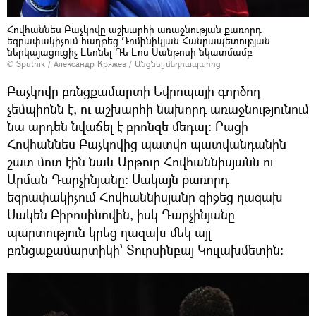
Հովհաննես Բաչկովը աշխարհի առաջնության քառորդ
եզրափակիչում հաղթեց Դոմինիկյան Հանրապետության
ներկայացուցիչ Լեոնել Դե Լոս Սանթոսի նկատմամբ
© Sputnik / Александр Кряжев
/
Անցնել մեդիապահոց
Բաչկովը բռնցքամարտի Եվրոպայի գործող
չեմպիոնն է, ու աշխարհի նախորդ առաջնությունում
նա արդեն նվաճել է բրոնզե մեդալ: Բացի
Հովհաննես Բաչկովից պատվո պատվանդանին
շատ մոտ էին նաև Արթուր Հովհաննիսյանն ու
Արման Դարչինյանը: Սակայն քառորդ
եզրափակիչում Հովհաննիսյանը զիջեց ղազախ
Սակեն Բիբոսինովին, իսկ Դարչինյանը
պարտություն կրեց ղազախ մեկ այլ
բռնցաքամարտիկի՝ Տուրսինբայ Կուլախմետին: