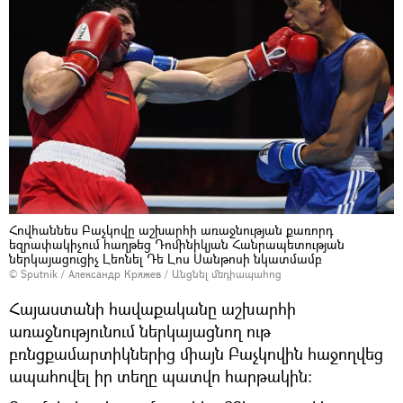
Հովհաննես Բաչկովը աշխարհի առաջնության քառորդ
եզրափակիչում հաղթեց Դոմինիկյան Հանրապետության
ներկայացուցիչ Լեոնել Դե Լոս Սանթոսի նկատմամբ
© Sputnik / Александр Кряжев
/
Անցնել մեդիապահոց
Հայաստանի հավաքականը աշխարհի
առաջնությունում ներկայացնող ութ
բռնցքամարտիկներից միայն Բաչկովին հաջողվեց
ապահովել իր տեղը պատվո հարթակին: