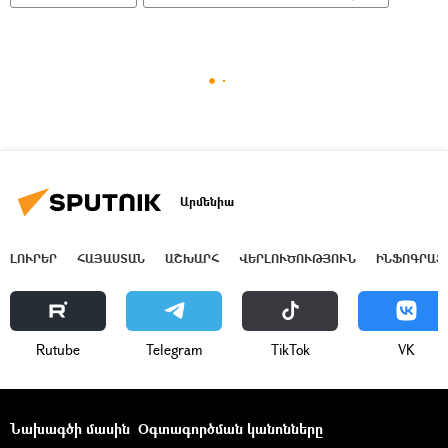
Արմենիա
ԼՈՒՐԵՐ
ՀԱՅԱՍՏԱՆ
ԱՇԽԱՐՀ
ՎԵՐԼՈՒԾՈՒԹՅՈՒՆ
ԻՆՖՈԳՐԱՖ
Rutube
Telegram
ТikТоk
VK
Նախագծի մասին
Օգտագործման կանոնները