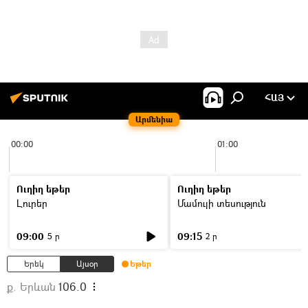
ՀԱՅ
Արմենիա
00:00
01:00
Ուղիղ եթեր
Ուղիղ եթեր
Լուրեր
Մամուլի տեսություն
09:00
09:15
5 ր
2 ր
Երեկ
Այսօր
Եթեր
ք. Երևան
106.0