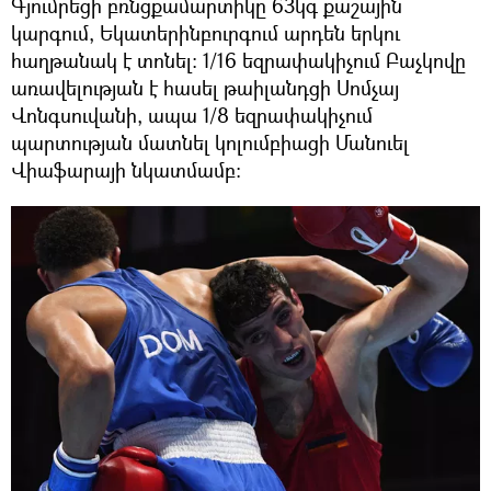
Գյումրեցի բռնցքամարտիկը 63կգ քաշային
կարգում, Եկատերինբուրգում արդեն երկու
հաղթանակ է տոնել: 1/16 եզրափակիչում Բաչկովը
առավելության է հասել թաիլանդցի Սոմչայ
Վոնգսուվանի, ապա 1/8 եզրափակիչում
պարտության մատնել կոլումբիացի Մանուել
Վիաֆարայի նկատմամբ: