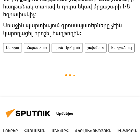
հաղթանակ տարավ և դուրս եկավ մրցաշարի 1/8
եզրափակիչ:
Առաջին պարտիայում գրոսմայստերները չէին
կարողացել որոշել հաղթողին:
Սպորտ
Հայաստան
Լևոն Արոնյան
շախմատ
հաղթանակ
Արմենիա
ԼՈՒՐԵՐ
ՀԱՅԱՍՏԱՆ
ԱՇԽԱՐՀ
ՎԵՐԼՈՒԾՈՒԹՅՈՒՆ
ԻՆՖՈԳՐԱՖ