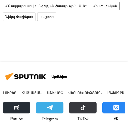
ՀՀ ազգային անվտանգության ծառայություն. ԱԱԾ
Հրաժարական
Նիկոլ Փաշինյան
պաշտոն
Արմենիա
ԼՈՒՐԵՐ
ՀԱՅԱՍՏԱՆ
ԱՇԽԱՐՀ
ՎԵՐԼՈՒԾՈՒԹՅՈՒՆ
ԻՆՖՈԳՐԱՖ
Rutube
Telegram
ТikТоk
VK