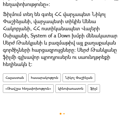
հեղափոխությունը»։
Ֆիլմում տեղ են գտել ՀՀ վարչապետ Նիկոլ
Փաշինյանի, վարչապետի տիկին Աննա
Հակոբյանի, ՀՀ ոստիկանապետ Վալերի
Օսիպյանի, System of a Down խմբի մենակատար
Սերժ Թանկյանի և բազմաթիվ այլ քաղաքական
գործիչների հարցազրույցները։ Սերժ Թանկյանը
ֆիլմի գլխավոր պրոդյուսերն ու սաունդթրեքի
հեղինակն է:
Հայաստան
հասարակություն
Նիկոլ Փաշինյան
«Թավշյա հեղափոխություն»
կինոփառատոն
ֆիլմ