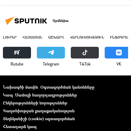
Արմենիա
ԼՈՒՐԵՐ
ՀԱՅԱՍՏԱՆ
ԱՇԽԱՐՀ
ՎԵՐԼՈՒԾՈՒԹՅՈՒՆ
ԻՆՖՈԳՐԱՖ
Rutube
Telegram
ТikТоk
VK
Նախագծի մասին
Օգտագործման կանոնները
Կապ
Մամուլի հաղորդագրություններ
Ընկերությունների նորություններ
Գաղտնիության քաղաքականություն
Տեղեկանիշի (cookie) օգտագործման
Հետադարձ կապ