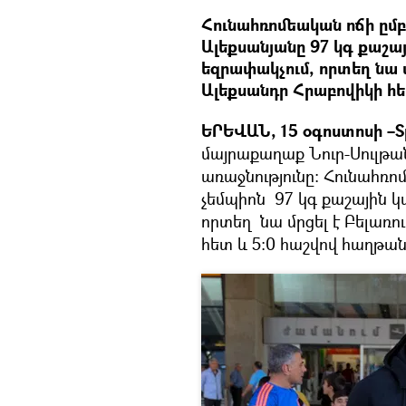
Հունահռոմեական ոճի ըմբ
Ալեքսանյանը 97 կգ քաշայ
եզրափակչում, որտեղ նա մ
Ալեքսանդր Հրաբովիկի հե
ԵՐԵՎԱՆ, 15 օգոստոսի –Sp
մայրաքաղաք Նուր-Սուլթա
առաջնությունը: Հունահռո
չեմպիոն 97 կգ քաշային կ
որտեղ նա մրցել է Բելառո
հետ և 5:0 հաշվով հաղթա