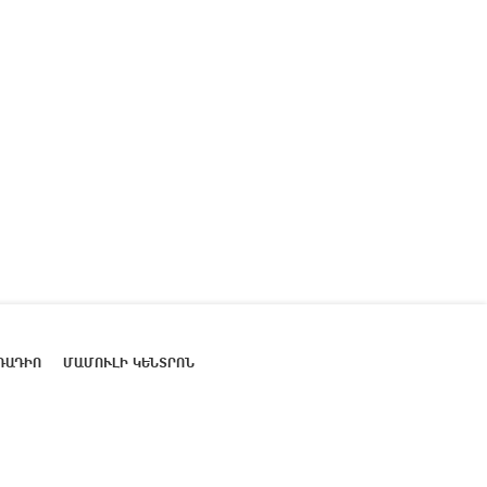
ՌԱԴԻՈ
ՄԱՄՈՒԼԻ ԿԵՆՏՐՈՆ