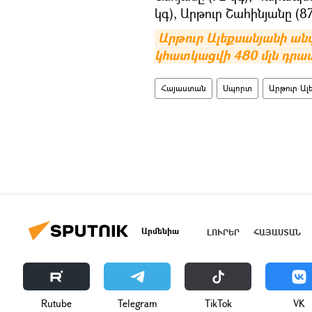
կգ), Արթուր Շահինյանը (87
Արթուր Ալեքսանյանի անվ
կհատկացվի 480 մլն դրա
Հայաստան
Սպորտ
Արթուր Ալ
Արմենիա
ԼՈՒՐԵՐ
ՀԱՅԱՍՏԱՆ
Rutube
Telegram
ТikТоk
VK