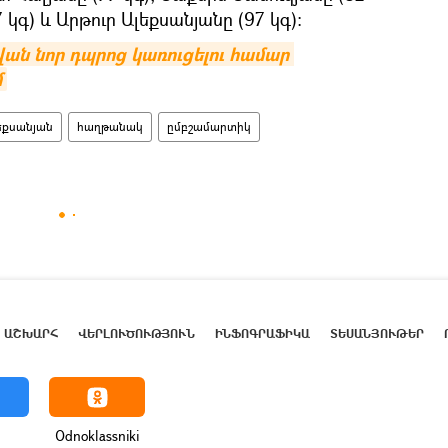
 կգ) և Արթուր Ալեքսանյանը (97 կգ)։
ան նոր դպրոց կառուցելու համար 
մ
եքսանյան
հաղթանակ
ըմբշամարտիկ
ԱՇԽԱՐՀ
ՎԵՐԼՈՒԾՈՒԹՅՈՒՆ
ԻՆՖՈԳՐԱՖԻԿԱ
ՏԵՍԱՆՅՈՒԹԵՐ
Odnoklassniki