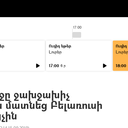
17:00
եր
Ուղիղ եթեր
Ուղիղ
Լուրեր
Լուրե
17:00
18:00
6 ր
ջը ջախջախիչ
 մատնեց Բելառուսի
չին
12:14 15.09.2019
)