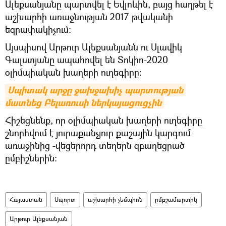
Ալեքսանյանը պարտվել է Եվլոևին, բայց հաղթել է
աշխարհի առաջնության 2017 թվականի
եզրափակիչում:
Այսպիսով Արթուր Ալեքսանյանն ու Սլավիկ
Գալստյանը ապահովել են Տոկիո-2020
օլիմպիական խաղերի ուղեգիրը:
Սպիտակ արջը ջախջախիչ պարտության 
մատնեց Բելառուսի ներկայացուցչին
Հիշեցնենք, որ օլիմպիական խաղերի ուղեգիրը
շնորհվում է յուրաքանչյուր քաշային կարգում
առաջինից -վեցերորդ տեղերն զբաղեցրած
ըմբիշներին:
Հայաստան
Սպորտ
աշխարհի չեմպիոն
ըմբշամարտիկ
Արթուր Ալեքսանյան