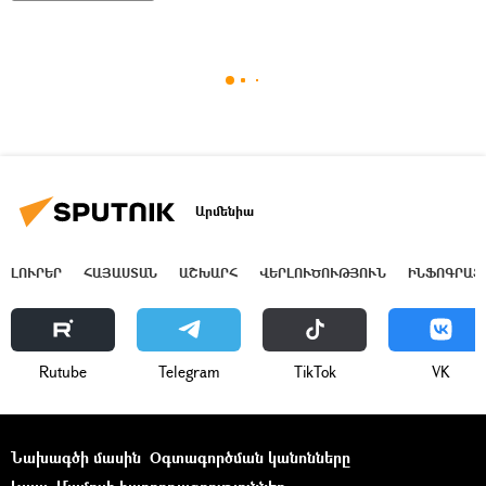
Արմենիա
ԼՈՒՐԵՐ
ՀԱՅԱՍՏԱՆ
ԱՇԽԱՐՀ
ՎԵՐԼՈՒԾՈՒԹՅՈՒՆ
ԻՆՖՈԳՐԱՖ
Rutube
Telegram
ТikТоk
VK
Նախագծի մասին
Օգտագործման կանոնները