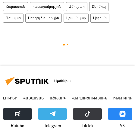
Հայաստան
հասարակություն
Ամուլսար
Ջերմուկ
Դեսպան
Սերգեյ Կոպիրկին
Լուսանկար
Լիդիան
Արմենիա
ԼՈՒՐԵՐ
ՀԱՅԱՍՏԱՆ
ԱՇԽԱՐՀ
ՎԵՐԼՈՒԾՈՒԹՅՈՒՆ
ԻՆՖՈԳՐԱՖ
Rutube
Telegram
ТikТоk
VK