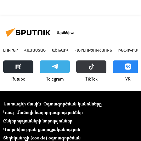
Արմենիա
ԼՈՒՐԵՐ
ՀԱՅԱՍՏԱՆ
ԱՇԽԱՐՀ
ՎԵՐԼՈՒԾՈՒԹՅՈՒՆ
ԻՆՖՈԳՐԱՖ
Rutube
Telegram
ТikТоk
VK
Նախագծի մասին
Օգտագործման կանոնները
Կապ
Մամուլի հաղորդագրություններ
Ընկերությունների նորություններ
Գաղտնիության քաղաքականություն
Տեղեկանիշի (cookie) օգտագործման