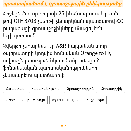
պատասխանում է զբոսաշրջային ընկերությունը
Հիշեցնենք, որ հուլիսի 25-ին Հուրգադա-Երևան
թիվ OTF 3703 չվերթի չեղարկման պատճառով ՀՀ
քաղաքացի զբոսաշրջիկները մնացել էին
Եգիպտոսում։
Չվերթը չեղարկվել էր A&R հայկական տուր
օպերատորի կողմից հունական Orange to Fly
ավիաընկերության նկատմամբ ունեցած
ֆինանսական պարտականությունները
չկատարելու պատճառով։
Հայաստան
հասարակություն
Զբոսաշրջություն
Զբոսաշրջիկ
չվերթ
Շարմ Էլ Շեյխ
օդանավակայան
ինքնաթիռ