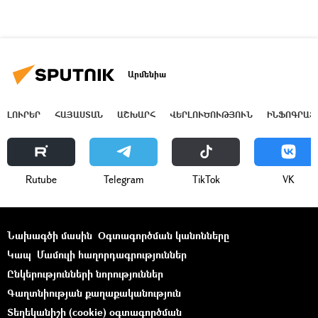
Արմենիա
ԼՈՒՐԵՐ
ՀԱՅԱՍՏԱՆ
ԱՇԽԱՐՀ
ՎԵՐԼՈՒԾՈՒԹՅՈՒՆ
ԻՆՖՈԳՐԱՖ
Rutube
Telegram
ТikТоk
VK
Նախագծի մասին
Օգտագործման կանոնները
Կապ
Մամուլի հաղորդագրություններ
Ընկերությունների նորություններ
Գաղտնիության քաղաքականություն
Տեղեկանիշի (cookie) օգտագործման