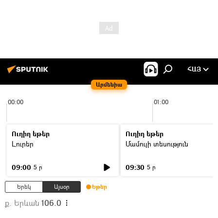
ՀԱՅ
Արմենիա
00:00
01:00
Ուղիղ եթեր
Ուղիղ եթեր
Լուրեր
Մամուլի տեսություն
09:00
09:30
5 ր
5 ր
Երեկ
Այսօր
Եթեր
ք. Երևան
106.0