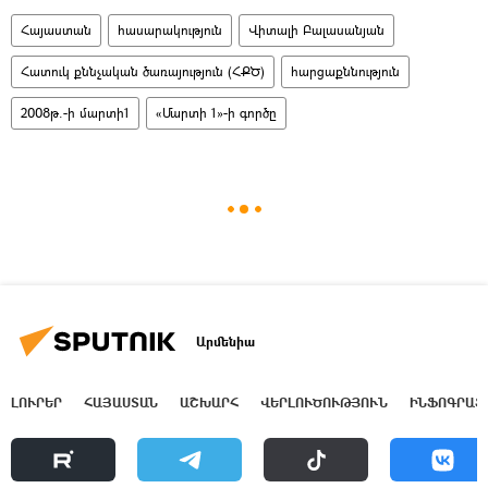
Հայաստան
հասարակություն
Վիտալի Բալասանյան
Հատուկ քննչական ծառայություն (ՀՔԾ)
հարցաքննություն
2008թ.-ի մարտի1
«Մարտի 1»-ի գործը
Արմենիա
ԼՈՒՐԵՐ
ՀԱՅԱՍՏԱՆ
ԱՇԽԱՐՀ
ՎԵՐԼՈՒԾՈՒԹՅՈՒՆ
ԻՆՖՈԳՐԱՖ