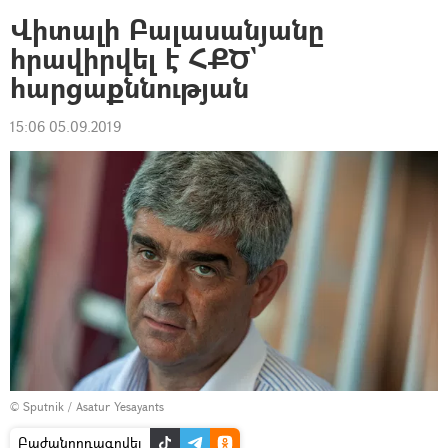
Վիտալի Բալասանյանը
հրավիրվել է ՀՔԾ`
հարցաքննության
15:06 05.09.2019
© Sputnik / Asatur Yesayants
Բաժանորդագրվել