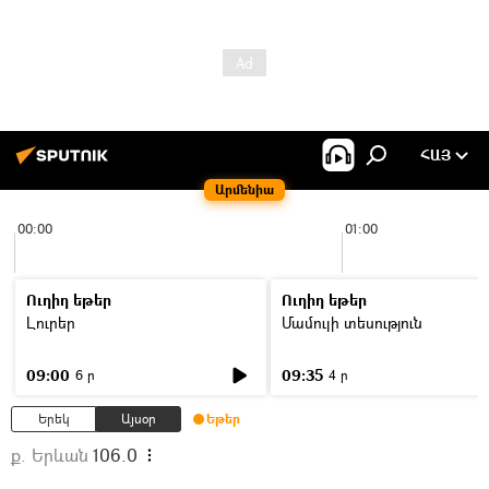
ՀԱՅ
Արմենիա
00:00
01:00
Ուղիղ եթեր
Ուղիղ եթեր
Լուրեր
Մամուլի տեսություն
09:00
09:35
6 ր
4 ր
Երեկ
Այսօր
Եթեր
ք. Երևան
106.0