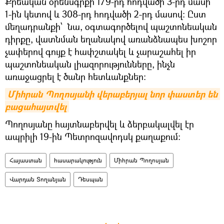
Քրեական օրենսգրքի 179-րդ հոդվածի 3-րդ մասի
1-ին կետով և 308-րդ հոդվածի 2-րդ մասով: Ըստ
մեղադրանքի՝ նա, օգտագործելով պաշտոնեական
դիրքը, վատնման եղանակով առանձնապես խոշոր
չափերով գույք է հափշտակել և չարաշահել իր
պաշտոնեական լիազորությունները, ինչն
առաջացրել է ծանր հետևանքներ:
Միհրան Պողոսյանի վերաբերյալ նոր փաստեր են 
բացահայտվել
Պողոսյանը հայտնաբերվել և ձերբակալվել էր
ապրիլի 19-ին Պետրոզավոդսկ քաղաքում:
Հայաստան
հասարակություն
Միհրան Պողոսյան
Վարդան Տողանյան
Դեսպան