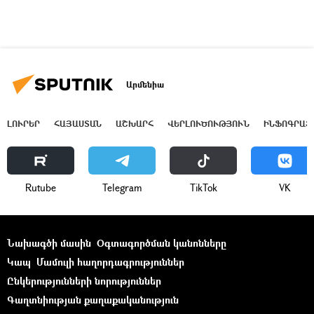
Արմենիա
ԼՈՒՐԵՐ
ՀԱՅԱՍՏԱՆ
ԱՇԽԱՐՀ
ՎԵՐԼՈՒԾՈՒԹՅՈՒՆ
ԻՆՖՈԳՐԱՖ
Rutube
Telegram
ТikТоk
VK
Նախագծի մասին
Օգտագործման կանոնները
Կապ
Մամուլի հաղորդագրություններ
Ընկերությունների նորություններ
Գաղտնիության քաղաքականություն