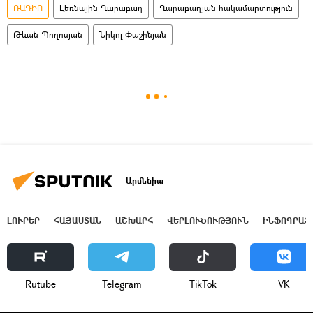
ՌԱԴԻՈ
Լեռնային Ղարաբաղ
Ղարաբաղյան հակամարտություն
Թևան Պողոսյան
Նիկոլ Փաշինյան
Արմենիա
ԼՈՒՐԵՐ
ՀԱՅԱՍՏԱՆ
ԱՇԽԱՐՀ
ՎԵՐԼՈՒԾՈՒԹՅՈՒՆ
ԻՆՖՈԳՐԱՖ
Rutube
Telegram
ТikТоk
VK