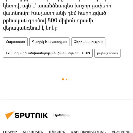
կետով, այն է` առանձնապես խոշոր չափերի
վատնումը։ Խաչատրյանի դեմ հարուցված
քրեական գործով 800 միլիոն դրամի
վերականգնում է եղել:
Հայաստան
Գագիկ Խաչատրյան
Ձերբակալություն
ՀՀ ազգային անվտանգության ծառայություն. ԱԱԾ
չարաշահում
Արմենիա
ԼՈՒՐԵՐ
ՀԱՅԱՍՏԱՆ
ԱՇԽԱՐՀ
ՎԵՐԼՈՒԾՈՒԹՅՈՒՆ
ԻՆՖՈԳՐԱՖ