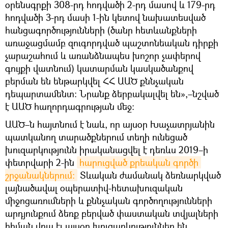
օրենսգրքի 308-րդ հոդվածի 2-րդ մասով և 179-րդ
հոդվածի 3-րդ մասի 1-ին կետով նախատեսված
հանցագործությունների (ծանր հետևանքների
առաջացմամբ զուգորդված պաշտոնեական դիրքի
չարաշահում և առանձնապես խոշոր չափերով
գույքի վատնում) կատարման կասկածանքով
բերման են ենթարկվել ՀՀ ԱԱԾ քննչական
դեպարտամենտ։ Նրանք ձերբակալվել են»,–նշված
է ԱԱԾ հաղորդագրության մեջ։
ԱԱԾ–ն հայտնում է նաև, որ այսօր Խաչատրյանին
պատկանող տարածքներում տեղի ունեցած
խուզարկությունն իրականացվել է դեռևս 2019–ի
փետրվարի 2-ին
հարուցված քրեական գործի 
շրջանակներում։
Տևական ժամանակ ձեռնարկված
լայնածավալ օպերատիվ-հետախուզական
միջոցառումների և քննչական գործողությունների
արդյունքում ձեռք բերված փաստական տվյալների
հիման վրա էլ այսօր խուզարկություններ են