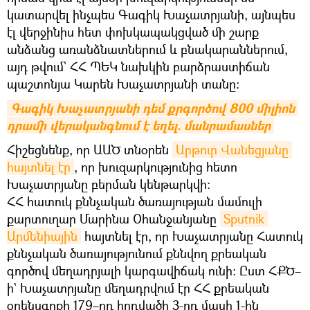
կատարվել ինչպես Գագիկ Խաչատրյանի, այնպես
էլ վերջինիս հետ փոխկապակցված մի շարք
անձանց առանձնատներում և բնակարաններում,
այդ թվում` ՀՀ ՊԵԿ նախկին բարձրաստիճան
պաշտոնյա Կարեն Խաչատրյանի տանը։
Գագիկ Խաչատրյանի դեմ քրգործով 800 միլիոն 
դրամի վերականգնում է եղել. մանրամասներ
Հիշեցնենք, որ ԱԱԾ տնօրեն
Արթուր Վանեցյանը 
հայտնել էր
, որ խուզարկությունից հետո
Խաչատրյանը բերման կենթարկվի։
ՀՀ հատուկ քննչական ծառայության մամուլի
քարտուղար Մարինա Օհանջանյանը
Sputnik 
Արմենիային
հայտնել էր, որ Խաչատրյանը Հատուկ
քննչական ծառայությունում քննվող քրեական
գործով մեղադրյալի կարգավիճակ ունի: Ըստ ՀՔԾ–
ի` Խաչատրյանը մեղադրվում էր ՀՀ քրեական
օրենսգրքի 179–րդ հոդվածի 3-րդ մասի 1-ին