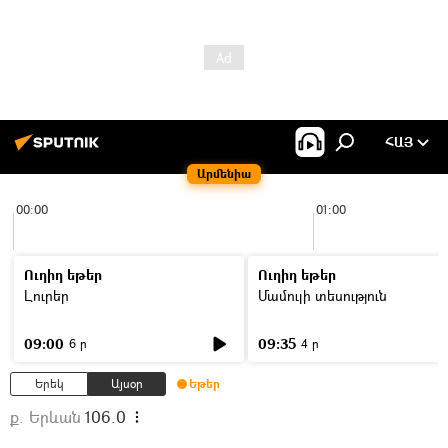
ՀԱՅ
Արմենիա
00:00
01:00
Ուղիղ եթեր
Ուղիղ եթեր
Լուրեր
Մամուլի տեսություն
09:00
09:35
6 ր
4 ր
Երեկ
Այսօր
Եթեր
ք. Երևան
106.0