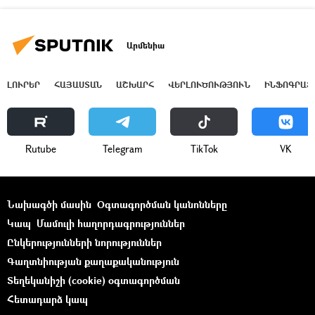
Արմենիա
ԼՈՒՐԵՐ
ՀԱՅԱՍՏԱՆ
ԱՇԽԱՐՀ
ՎԵՐԼՈՒԾՈՒԹՅՈՒՆ
ԻՆՖՈԳՐԱՖ
Rutube
Telegram
ТikТоk
VK
Նախագծի մասին
Օգտագործման կանոնները
Կապ
Մամուլի հաղորդագրություններ
Ընկերությունների նորություններ
Գաղտնիության քաղաքականություն
Տեղեկանիշի (cookie) օգտագործման
Հետադարձ կապ