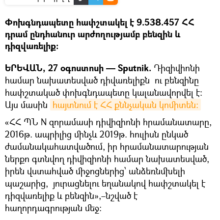
Փոխգնդապետը հափշտակել է 9.538.457 ՀՀ
դրամ ընդհանուր արժողությամբ բենզին և
դիզվառելիք։
ԵՐԵՎԱՆ, 27 օգոստոսի — Sputnik.
Դիզիվիոնի
համար նախատեսված դիվառելիքն ու բենզինը
հափշտակած փոխգնդապետը կալանավորվել է։
Այս մասին
հայտնում է ՀՀ քննչական կոմիտեն։
«ՀՀ ՊՆ N զորամասի դիվիզիոնի հրամանատարը,
2016թ. ապրիլից մինչև 2019թ. հուլիսն ընկած
ժամանակահատվածում, իր հրամանատարության
ներքո գտնվող դիվիզիոնի համար նախատեսված,
իրեն վստահված միջոցներից՝ անձեռնմխելի
պաշարից, յուրացնելու եղանակով հափշտակել է
դիզվառելիք և բենզին»,–նշված է
հաղորդագրության մեջ։