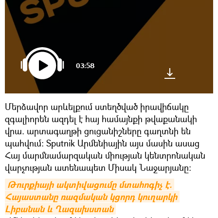
03:58
Մերձավոր արևելքում ստեղծված իրավիճակը
զգալիորեն ազդել է հայ համայնքի թվաքանակի
վրա. արտագաղթի ցուցանիշները գաղտնի են
պահվում։ Sputnik Արմենիային այս մասին ասաց
Հայ մարմնամարզական միության կենտրոնական
վարչության ատենապետ Միսակ Նաջարյանը։
Թուրքիայի ակտիվացումը մտահոգիչ է. 
Հայաստանը ռազմական կցորդ կուղարկի 
Լիբանան և Ղազախստան