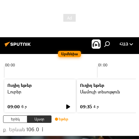
ՀԱՅ
Արմենիա
00:00
01:00
Ուղիղ եթեր
Ուղիղ եթեր
Լուրեր
Մամուլի տեսություն
09:00
09:35
6 ր
4 ր
Երեկ
Այսօր
Եթեր
ք. Երևան
106.0