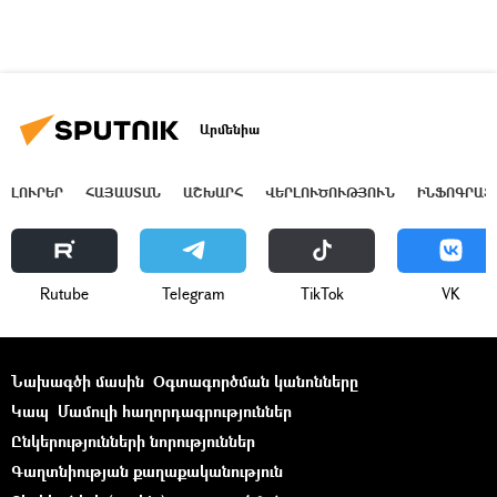
Արմենիա
ԼՈՒՐԵՐ
ՀԱՅԱՍՏԱՆ
ԱՇԽԱՐՀ
ՎԵՐԼՈՒԾՈՒԹՅՈՒՆ
ԻՆՖՈԳՐԱՖ
Rutube
Telegram
ТikТоk
VK
Նախագծի մասին
Օգտագործման կանոնները
Կապ
Մամուլի հաղորդագրություններ
Ընկերությունների նորություններ
Գաղտնիության քաղաքականություն