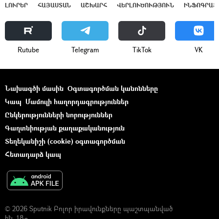
ԼՈՒՐԵՐ
ՀԱՅԱՍՏԱՆ
ԱՇԽԱՐՀ
ՎԵՐԼՈՒԾՈՒԹՅՈՒՆ
ԻՆՖՈԳՐԱՖ
Rutube
Telegram
ТikТоk
VK
Նախագծի մասին
Օգտագործման կանոնները
Կապ
Մամուլի հաղորդագրություններ
Ընկերությունների նորություններ
Գաղտնիության քաղաքականություն
Տեղեկանիշի (cookie) օգտագործման
Հետադարձ կապ
© 2026 Sputnik Բոլոր իրավունքները պաշտպանված
են. 18+