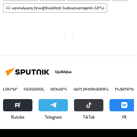
ՀՀ արտակարգ իրավիճակների նախարարություն (ԱԻՆ)
Արմենիա
ԼՈՒՐԵՐ
ՀԱՅԱՍՏԱՆ
ԱՇԽԱՐՀ
ՎԵՐԼՈՒԾՈՒԹՅՈՒՆ
ԻՆՖՈԳՐԱՖ
Rutube
Telegram
ТikТоk
VK