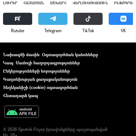
ԼՈՒՐԵՐ
ՀԱՅԱՍՏԱՆ
ԱՇԽԱՐՀ
ՎԵՐԼՈՒԾՈՒԹՅՈՒՆ
ԻՆՖՈԳՐԱՖ
Rutube
Telegram
ТikТоk
VK
Նախագծի մասին
Օգտագործման կանոնները
Կապ
Մամուլի հաղորդագրություններ
Ընկերությունների նորություններ
Գաղտնիության քաղաքականություն
Տեղեկանիշի (cookie) օգտագործման
Հետադարձ կապ
© 2026 Sputnik Բոլոր իրավունքները պաշտպանված
են. 18+