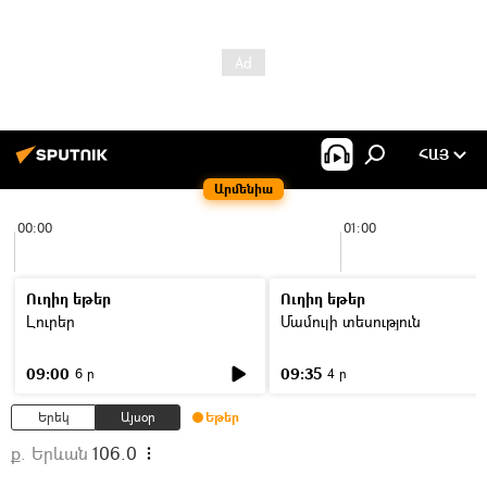
ՀԱՅ
Արմենիա
00:00
01:00
Ուղիղ եթեր
Ուղիղ եթեր
Լուրեր
Մամուլի տեսություն
09:00
09:35
6 ր
4 ր
Երեկ
Այսօր
Եթեր
ք. Երևան
106.0