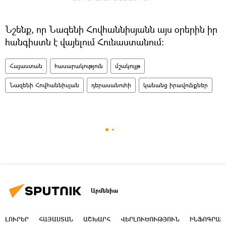
Նշենք, որ Նազենի Հովհաննիսյանն այս օրերին իր
հանգիստն է վայելում Հունաստանում։
Հայաստան
հասարակություն
մշակույթ
Նազենի Հովհաննիսյան
դերասանուհի
կանանց իրավունքներ
Արմենիա
ԼՈՒՐԵՐ
ՀԱՅԱՍՏԱՆ
ԱՇԽԱՐՀ
ՎԵՐԼՈՒԾՈՒԹՅՈՒՆ
ԻՆՖՈԳՐԱՖ