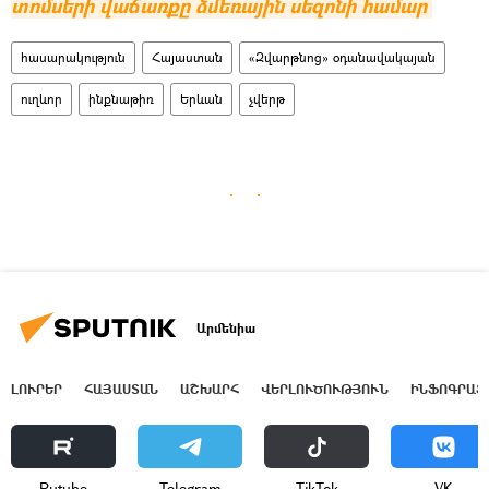
տոմսերի վաճառքը ձմեռային սեզոնի համար
հասարակություն
Հայաստան
«Զվարթնոց» օդանավակայան
ուղևոր
ինքնաթիռ
Երևան
չվերթ
Արմենիա
ԼՈՒՐԵՐ
ՀԱՅԱՍՏԱՆ
ԱՇԽԱՐՀ
ՎԵՐԼՈՒԾՈՒԹՅՈՒՆ
ԻՆՖՈԳՐԱՖ
Rutube
Telegram
ТikТоk
VK