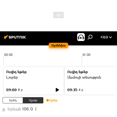
ՀԱՅ
Արմենիա
00:00
01:00
Ուղիղ եթեր
Ուղիղ եթեր
Լուրեր
Մամուլի տեսություն
09:00
09:35
6 ր
4 ր
Երեկ
Այսօր
Եթեր
ք. Երևան
106.0