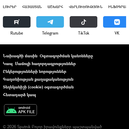
ԼՈՒՐԵՐ
ՀԱՅԱՍՏԱՆ
ԱՇԽԱՐՀ
ՎԵՐԼՈՒԾՈՒԹՅՈՒՆ
ԻՆՖՈԳՐԱՖ
Rutube
Telegram
ТikТоk
VK
Նախագծի մասին
Օգտագործման կանոնները
Կապ
Մամուլի հաղորդագրություններ
Ընկերությունների նորություններ
Գաղտնիության քաղաքականություն
Տեղեկանիշի (cookie) օգտագործման
Հետադարձ կապ
© 2026 Sputnik Բոլոր իրավունքները պաշտպանված