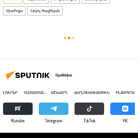
ԱրտԲոքս
Նիկոլ Փաշինյան
Արմենիա
ԼՈՒՐԵՐ
ՀԱՅԱՍՏԱՆ
ԱՇԽԱՐՀ
ՎԵՐԼՈՒԾՈՒԹՅՈՒՆ
ԻՆՖՈԳՐԱՖ
Rutube
Telegram
ТikТоk
VK