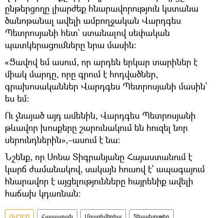
ընթերցողը լիարժեք հնարավորություն կստանա
ծանոթանալ ավելի ամբողջական Վարդգես
Պետրոսյանի հետ` ստանալով սեփական
պատկերացումները նրա մասին։
«Ցավով եմ ասում, որ արդեն երկար տարիներ է
միակ մարդը, որը գրում է հոդվածներ,
գրախոսականներ Վարդգես Պետրոսյանի մասին՝
ես եմ։
Ու չնայած այդ ամենին, Վարդգես Պետրոսյանի
թևավոր խոսքերը շարունակում են հուզել նոր
սերունդներին»,–ասում է նա։
Նշենք, որ Սոնա Տիգրանյանը Հայաստանում է
կարճ ժամանակով, սակայն հուսով է՝ ապագայում
հնարավոր է այցելությունները հայրենիք ավելի
հաճախ կդառնան։
ՌԱԴԻՈ
Հայաստան
Մուլտիմեդիա
Տեսանյութեր