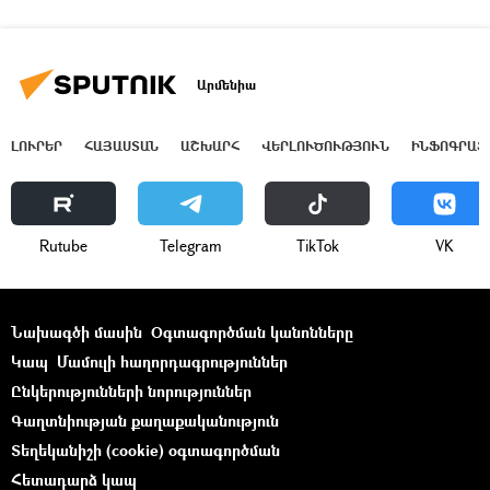
Արմենիա
ԼՈՒՐԵՐ
ՀԱՅԱՍՏԱՆ
ԱՇԽԱՐՀ
ՎԵՐԼՈՒԾՈՒԹՅՈՒՆ
ԻՆՖՈԳՐԱՖ
Rutube
Telegram
ТikТоk
VK
Նախագծի մասին
Օգտագործման կանոնները
Կապ
Մամուլի հաղորդագրություններ
Ընկերությունների նորություններ
Գաղտնիության քաղաքականություն
Տեղեկանիշի (cookie) օգտագործման
Հետադարձ կապ