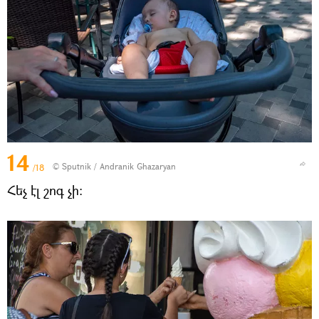
14
© Sputnik / Andranik Ghazaryan
/18
Հեչ էլ շոգ չի։