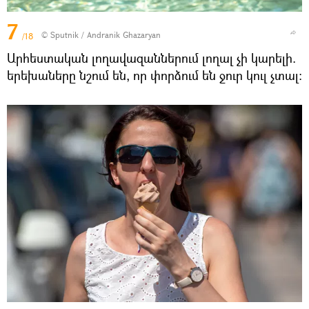
7
© Sputnik / Andranik Ghazaryan
/18
Արհեստական լողավազաններում լողալ չի կարելի.
երեխաները նշում են, որ փորձում են ջուր կուլ չտալ։