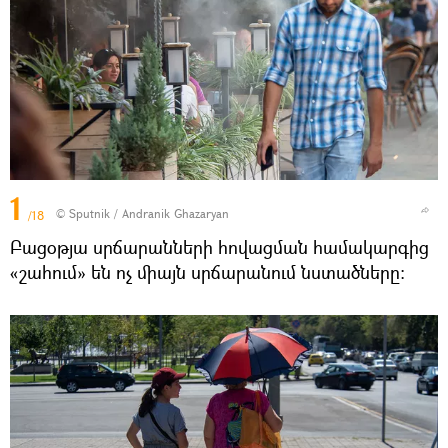
1
© Sputnik / Andranik Ghazaryan
/18
Բացօթյա սրճարանների հովացման համակարգից
«շահում» են ոչ միայն սրճարանում նստածները։