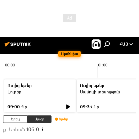
ՀԱՅ
Արմենիա
00:00
01:00
Ուղիղ եթեր
Ուղիղ եթեր
Լուրեր
Մամուլի տեսություն
09:00
09:35
6 ր
4 ր
Երեկ
Այսօր
Եթեր
ք. Երևան
106.0