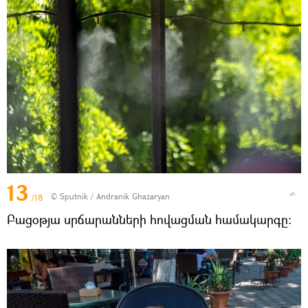
13
© Sputnik / Andranik Ghazaryan
/18
Բացօթյա սրճարանների հովացման համակարգը: