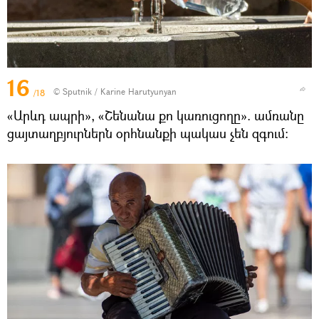
16
© Sputnik / Karine Harutyunyan
/18
«Արևդ ապրի», «Շենանա քո կառուցողը». ամռանը
ցայտաղբյուրներն օրհնանքի պակաս չեն զգում։