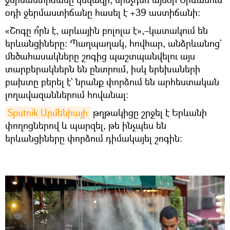
օդի ջերմաստիճանը հասել է +39 աստիճանի։
«Շոգը ո՞րն է, արևային բոլոլա է»,–կատակում են
երևանցիները։ Պաղպաղակ, հովհար, անձրևանոց`
մեծահասակները շոգից պաշտպանվելու այս
տարբերակներն են ընտրում, իսկ երեխաների
բախտը բերել է` նրանք փորձում են արհեստական
լողավազաններում հովանալ։
Sputnik Արմենիայի
թղթակիցը շրջել է Երևանի
փողոցներով և պարզել, թե ինչպես են
երևանցիները փորձում դիմակայել շոգին։