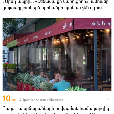
«Արևդ ապրի», «Շենանա քո կառուցողը». ամռանը
ցայտաղբյուրներն օրհնանքի պակաս չեն զգում։
10
© Sputnik / Andranik Ghazaryan
/18
Բացօթյա սրճարանների հովացման համակարգից