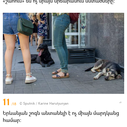
«շահում» են ոչ միայն սրճարանում նստածները։
11
© Sputnik / Karine Harutyunyan
/18
Երևանյան շոգն անտանելի է ոչ միայն մարդկանց
համար։