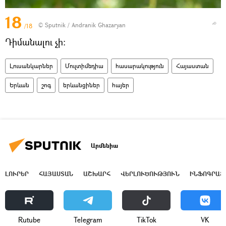
18
© Sputnik / Andranik Ghazaryan
/18
Դիմանալու չի։
Լուսանկարներ
Մուլտիմեդիա
հասարակություն
Հայաստան
Երևան
շոգ
երևանցիներ
հայեր
Արմենիա
ԼՈՒՐԵՐ
ՀԱՅԱՍՏԱՆ
ԱՇԽԱՐՀ
ՎԵՐԼՈՒԾՈՒԹՅՈՒՆ
ԻՆՖՈԳՐԱՖ
Rutube
Telegram
ТikТоk
VK