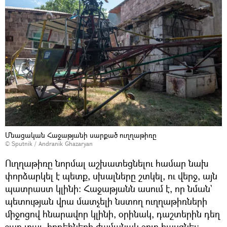
Մնացական Հաջաթյանի սարքած ուղղաթիռը
© Sputnik / Andranik Ghazaryan
Ուղղաթիռը նորմալ աշխատեցնելու համար նախ
փորձարկել է պետք, սխալները շտկել, ու վերջ, այն
պատրաստ կլինի։ Հաջաթյանն ասում է, որ նման`
պետության վրա մատչելի նստող ուղղաթիռների
միջոցով հնարավոր կլինի, օրինակ, դաշտերին դեղ
շաղ տալ, հրդեհների ժամանակ ջուր հասցնել։