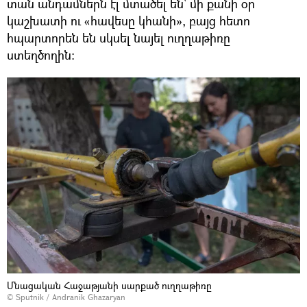
տան անդամներն էլ մտածել են` մի քանի օր
կաշխատի ու «հավեսը կհանի», բայց հետո
հպարտորեն են սկսել նայել ուղղաթիռը
ստեղծողին։
Մնացական Հաջաթյանի սարքած ուղղաթիռը
© Sputnik / Andranik Ghazaryan