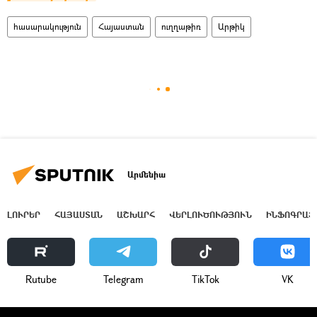
հասարակություն
Հայաստան
ուղղաթիռ
Արթիկ
Արմենիա
ԼՈՒՐԵՐ
ՀԱՅԱՍՏԱՆ
ԱՇԽԱՐՀ
ՎԵՐԼՈՒԾՈՒԹՅՈՒՆ
ԻՆՖՈԳՐԱՖ
Rutube
Telegram
ТikТоk
VK