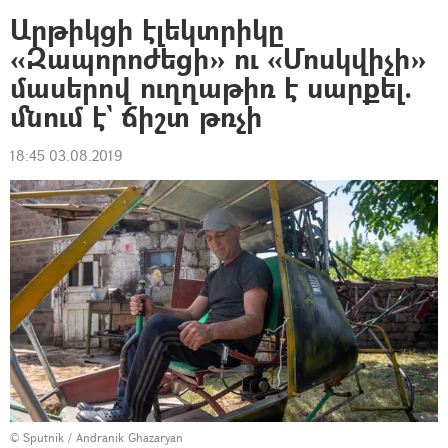
Արթիկցի էլեկտրիկը
«Զապորոժեցի» ու «Մոսկվիչի»
մասերով ուղղաթիռ է սարքել.
մնում է` ճիշտ թռչի
18:45 03.08.2019
© Sputnik / Andranik Ghazaryan