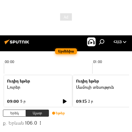
ՀԱՅ
Արմենիա
00:00
01:00
Ուղիղ եթեր
Ուղիղ եթեր
Լուրեր
Մամուլի տեսություն
09:00
09:15
5 ր
2 ր
Երեկ
Այսօր
Եթեր
ք. Երևան
106.0