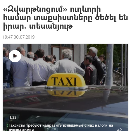
«Զվարթնոցում» ուղևորի
համար տաքսիստները ծեծել են
իրար. տեսանյութ
19:47 30.07.2019
Դիտել
տեսանյութը
1:33
Таксисты требуют направить взимаемые с них налоги на
нужды армии