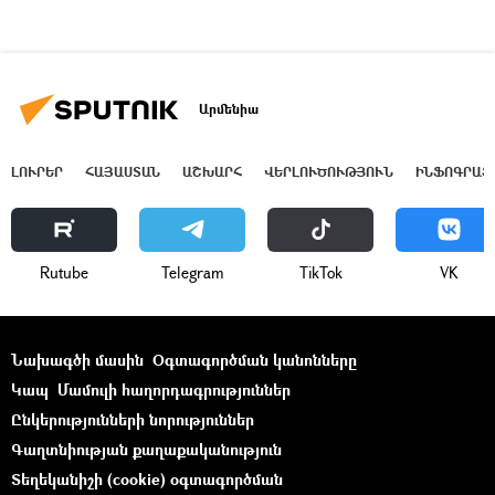
Արմենիա
ԼՈՒՐԵՐ
ՀԱՅԱՍՏԱՆ
ԱՇԽԱՐՀ
ՎԵՐԼՈՒԾՈՒԹՅՈՒՆ
ԻՆՖՈԳՐԱՖ
Rutube
Telegram
ТikТоk
VK
Նախագծի մասին
Օգտագործման կանոնները
Կապ
Մամուլի հաղորդագրություններ
Ընկերությունների նորություններ
Գաղտնիության քաղաքականություն
Տեղեկանիշի (cookie) օգտագործման